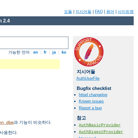
모듈
|
지시어들
|
FAQ
|
용어
|
사이트맵
 2.4
가능한 언어:
en
|
fr
|
ja
|
ko
지시어들
AuthUserFile
Bugfix checklist
httpd changelog
Known issues
Report a bug
참고
과 기능이 비슷하다.
hn_dbm
AuthBasicProvider
AuthDigestProvider
 사용한다.