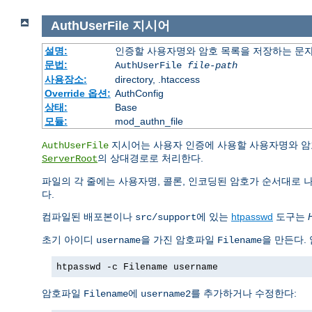
AuthUserFile
지시어
설명:
인증할 사용자명와 암호 목록을 저장하는 문
문법:
AuthUserFile
file-path
사용장소:
directory, .htaccess
Override 옵션:
AuthConfig
상태:
Base
모듈:
mod_authn_file
지시어는 사용자 인증에 사용할 사용자명와 암
AuthUserFile
의 상대경로로 처리한다.
ServerRoot
파일의 각 줄에는 사용자명, 콜론, 인코딩된 암호가 순서대로 
다.
컴파일된 배포본이나
에 있는
htpasswd
도구는
src/support
초기 아이디
을 가진 암호파일
을 만든다.
username
Filename
htpasswd -c Filename username
암호파일
에
를 추가하거나 수정한다:
Filename
username2