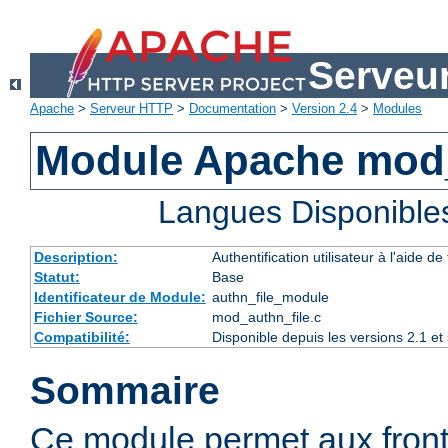
Serveu
Apache
>
Serveur HTTP
>
Documentation
>
Version 2.4
>
Modules
Module Apache mod_
Langues Disponible
Description:
Authentification utilisateur à l'aide de 
Statut:
Base
Identificateur de Module:
authn_file_module
Fichier Source:
mod_authn_file.c
Compatibilité:
Disponible depuis les versions 2.1 e
Sommaire
Ce module permet aux fron