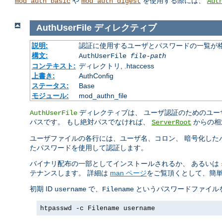
や
を使用する際には、
mod_auth_basic
mod_auth_digest
Aut
AuthUserFile
ディレクティブ
説明:
認証に使用するユーザとパスワードの一覧が
構文:
AuthUserFile
file-path
コンテキスト:
ディレクトリ, .htaccess
上書き:
AuthConfig
ステータス:
Base
モジュール:
mod_authn_file
ディレクティブは、 ユーザ認証のためのユー
AuthUserFile
パスです。 もし絶対パスでなければ、
からの相
ServerRoot
ユーザファイルの各行には、ユーザ名、コロン、 暗号化したパ
たパスワードを使用して認証します。
バイナリ配布の一部としてインストールされるか、 あるいは
テナンスします。 詳細は
man ページ
をご覧頂くとして、簡単
初期 ID
で、
というパスワードファイルを
username
Filename
htpasswd -c Filename username