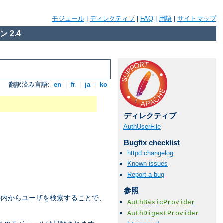
モジュール
|
ディレクティブ
|
FAQ
|
用語
|
サイトマップ
 2.4
翻訳済み言語:
en
|
fr
|
ja
|
ko
ディレクティブ
AuthUserFile
Bugfix checklist
httpd changelog
Known issues
Report a bug
参照
ル内からユーザを検索することで、
AuthBasicProvider
AuthDigestProvider