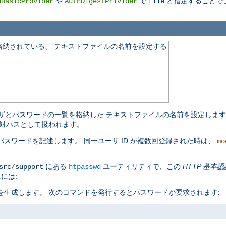
や
で
と指定することで
hBasicProvider
AuthDigestPrivider
file
格納されている、 テキストファイルの名前を設定する
ザとパスワードの一覧を格納した テキストファイルの名前を設定しま
対パスとして扱われます。
スワードを記述します。 同一ユーザ ID が複数回登録された時は、
mo
にある
ユーティリティで、この
HTTP 基本認
src/support
htpasswd
には:
生成します。 次のコマンドを発行するとパスワードが要求されます: