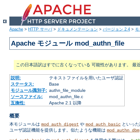
Apache
>
HTTP サーバ
>
ドキュメンテーション
>
バージョン 2.4
>
モ
Apache モジュール mod_authn_file
この日本語訳はすでに古くなっている 可能性があります。 最
説明:
テキストファイルを用いたユーザ認証
ステータス:
Base
モジュール識別子:
authn_file_module
ソースファイル:
mod_authn_file.c
互換性:
Apache 2.1 以降
概要
本モジュールは
や
といった
mod_auth_digest
mod_auth_basic
ユーザ認証機能を提供します。似たような機能は
mod_authn_dbm