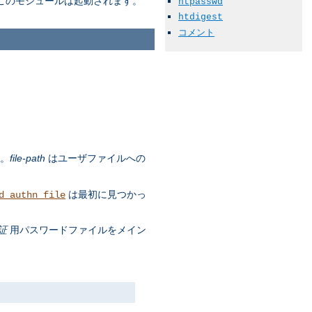
このモジュールは起動されます。
htpasswd
htdigest
コメント
す。
file-path
はユーザファイルへの
は最初に見つかっ
d_authn_file
証
用パスワードファイルをメイン