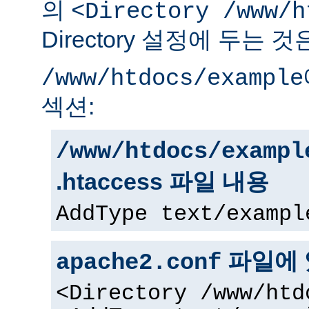
의
<Directory /www/h
Directory 설정에 두는 
/www/htdocs/example
섹션:
/www/htdocs/exampl
.htaccess 파일 내용
AddType text/exampl
파일에 
apache2.conf
<Directory /www/htd