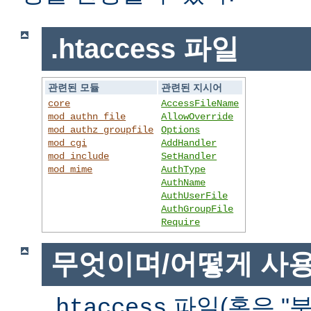
.htaccess 파일
관련된 모듈
관련된 지시어
core
AccessFileName
mod_authn_file
AllowOverride
mod_authz_groupfile
Options
mod_cgi
AddHandler
mod_include
SetHandler
mod_mime
AuthType
AuthName
AuthUserFile
AuthGroupFile
Require
무엇이며/어떻게 사
파일(혹은 "분
.htaccess