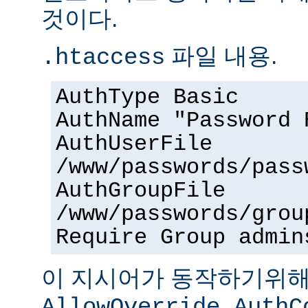
것이다.
파일 내용.
.htaccess
AuthType Basic
AuthName "Password 
AuthUserFile
/www/passwords/pass
AuthGroupFile
/www/passwords/grou
Require Group admin
이 지시어가 동작하기위
AllowOverride AuthC