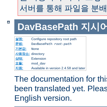
서버를 통해 파일을 분배
DavBasePath
지시
설명:
Configure repository root path
문법:
DavBasePath
root-path
기본값:
None
사용장소:
directory
상태:
Extension
모듈:
mod_dav
지원:
Available in version 2.4.58 and later
The documentation for thi
been translated yet. Plea
English version.