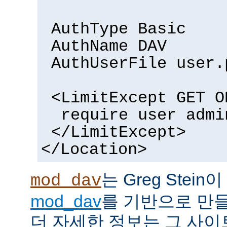
AuthType Basic
AuthName DAV
AuthUserFile user.
<LimitExcept GET O
require user admi
</LimitExcept>
</Location>
는 Greg Stein
mod_dav
mod_dav
를 기반으로 만들
더 자세한 정보는 그 사이