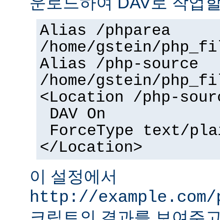
운로드하여 DAV로 작업할
Alias /phparea
/home/gstein/php_fi
Alias /php-source
/home/gstein/php_fi
<Location /php-sour
DAV On
ForceType text/pla
</Location>
이 설정에서
http://example.com/
크립트의 결과를 보여주고