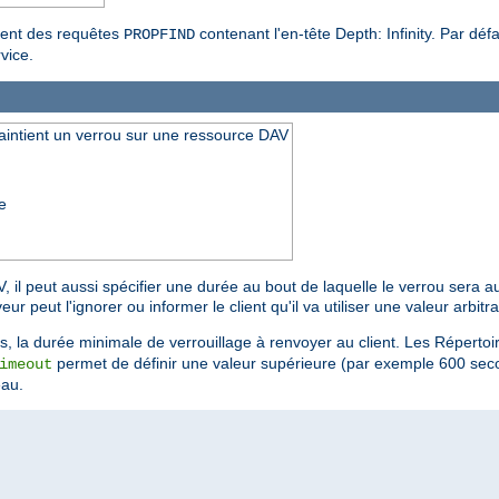
ment des requêtes
contenant l'en-tête Depth: Infinity. Par déf
PROPFIND
vice.
aintient un verrou sur une ressource DAV
e
, il peut aussi spécifier une durée au bout de laquelle le verrou sera
 peut l'ignorer ou informer le client qu'il va utiliser une valeur arbitra
, la durée minimale de verrouillage à renvoyer au client. Les Réperto
permet de définir une valeur supérieure (par exemple 600 secon
imeout
eau.