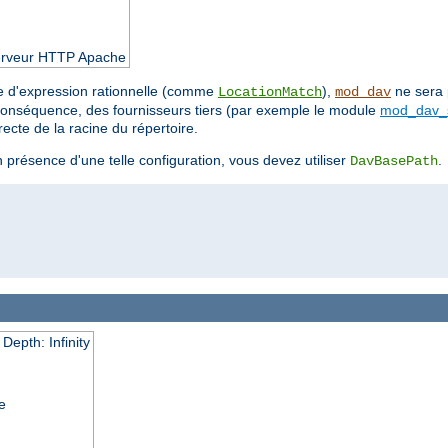
 serveur HTTP Apache
nce d'expression rationnelle (comme
),
ne sera 
LocationMatch
mod_dav
 conséquence, des fournisseurs tiers (par exemple le module
mod_dav_
ecte de la racine du répertoire.
 présence d'une telle configuration, vous devez utiliser
.
DavBasePath
epth: Infinity
e