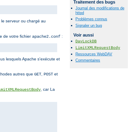
Traitement des bugs
Journal des modifications de
httpd
Problèmes connus
s le serveur ou chargé au
Signaler un bug
Voir aussi
e de votre fichier
:
apache2.conf
DavLockDB
LimitXMLRequestBody
Ressources WebDAV
sous lesquels Apache s'exécute et
Commentaires
éthodes autres que
,
et
GET
POST
, car La
imitXMLRequestBody