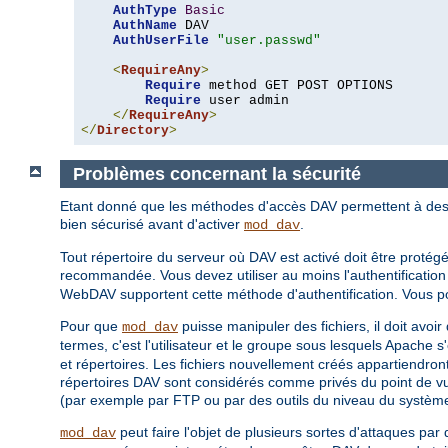
AuthType
Basic
AuthName
 DAV

AuthUserFile
"user.passwd"
<
RequireAny
>
Require
 method GET POST OPTIONS

Require
 user admin

</
RequireAny
>
</
Directory
>
Problèmes concernant la sécurité
Etant donné que les méthodes d'accès DAV permettent à des cl
bien sécurisé avant d'activer
.
mod_dav
Tout répertoire du serveur où DAV est activé doit être protégé
recommandée. Vous devez utiliser au moins l'authentificat
WebDAV supportent cette méthode d'authentification. Vous pou
Pour que
puisse manipuler des fichiers, il doit avoir
mod_dav
termes, c'est l'utilisateur et le groupe sous lesquels Apache s
et répertoires. Les fichiers nouvellement créés appartiendront
répertoires DAV sont considérés comme privés du point de vue
(par exemple par FTP ou par des outils du niveau du système 
peut faire l'objet de plusieurs sortes d'attaques par 
mod_dav