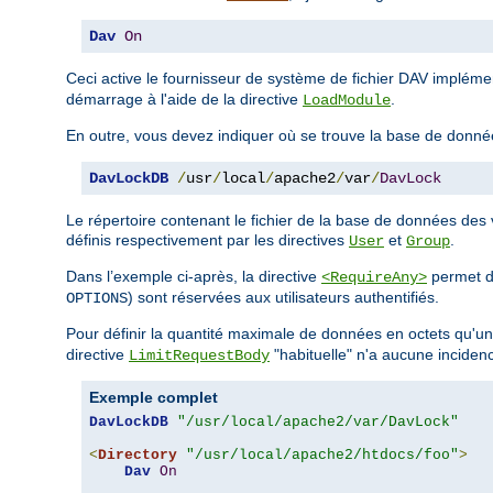
Dav
On
Ceci active le fournisseur de système de fichier DAV implém
démarrage à l'aide de la directive
.
LoadModule
En outre, vous devez indiquer où se trouve la base de donné
DavLockDB
/
usr
/
local
/
apache2
/
var
/
DavLock
Le répertoire contenant le fichier de la base de données des v
définis respectivement par les directives
et
.
User
Group
Dans l’exemple ci-après, la directive
permet d
<RequireAny>
) sont réservées aux utilisateurs authentifiés.
OPTIONS
Pour définir la quantité maximale de données en octets qu'un 
directive
"habituelle" n'a aucune inciden
LimitRequestBody
Exemple complet
DavLockDB
"/usr/local/apache2/var/DavLock"
<
Directory
"/usr/local/apache2/htdocs/foo"
>
Dav
On