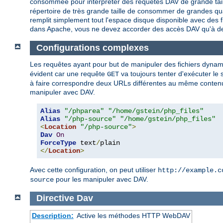
consommée pour interpréter des requêtes DAV de grande taille
répertoire de très grande taille de consommer de grandes qua
remplit simplement tout l'espace disque disponible avec des fi
dans Apache, vous ne devez accorder des accès DAV qu'à des
Configurations complexes
Les requêtes ayant pour but de manipuler des fichiers dynamiq
évident car une requête
va toujours tenter d'exécuter le 
GET
à faire correspondre deux URLs différentes au même contenu, l'u
manipuler avec DAV.
Alias
"/phparea"
"/home/gstein/php_files"
Alias
"/php-source"
"/home/gstein/php_files"
<
Location
"/php-source"
>
Dav
On
ForceType
 text
/
</
Location
>
Avec cette configuration, on peut utiliser
http://example.c
pour les manipuler avec DAV.
source
Directive
Dav
Description:
Active les méthodes HTTP WebDAV