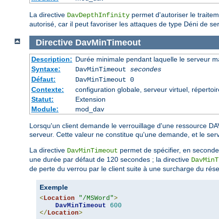
La directive
permet d'autoriser le traite
DavDepthInfinity
autorisé, car il peut favoriser les attaques de type Déni de ser
Directive
DavMinTimeout
Description:
Durée minimale pendant laquelle le serveur m
Syntaxe:
DavMinTimeout
secondes
Défaut:
DavMinTimeout 0
Contexte:
configuration globale, serveur virtuel, répertoir
Statut:
Extension
Module:
mod_dav
Lorsqu'un client demande le verrouillage d'une ressource DAV
serveur. Cette valeur ne constitue qu'une demande, et le serveur
La directive
permet de spécifier, en secondes
DavMinTimeout
une durée par défaut de 120 secondes ; la directive
DavMinT
de perte du verrou par le client suite à une surcharge du rés
Exemple
<
Location
"/MSWord"
>
DavMinTimeout
600
</
Location
>