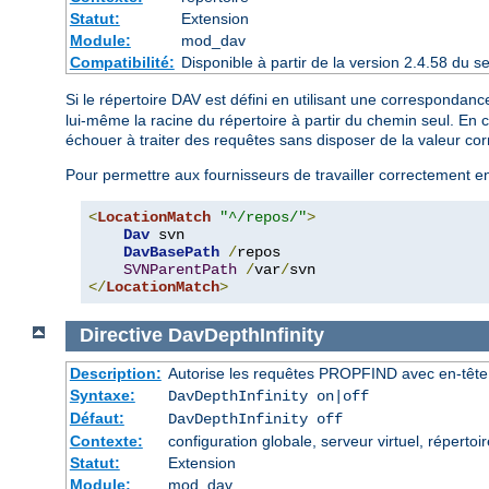
Statut:
Extension
Module:
mod_dav
Compatibilité:
Disponible à partir de la version 2.4.58 du
Si le répertoire DAV est défini en utilisant une corresponda
lui-même la racine du répertoire à partir du chemin seul. En
échouer à traiter des requêtes sans disposer de la valeur corr
Pour permettre aux fournisseurs de travailler correctement en
<
LocationMatch
"^/repos/"
>
Dav
 svn

DavBasePath
/
repos

SVNParentPath
/
var
/
</
LocationMatch
>
Directive
DavDepthInfinity
Description:
Autorise les requêtes PROPFIND avec en-tête D
Syntaxe:
DavDepthInfinity on|off
Défaut:
DavDepthInfinity off
Contexte:
configuration globale, serveur virtuel, répertoir
Statut:
Extension
Module:
mod_dav