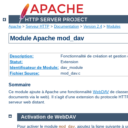
Apache
>
Serveur HTTP
>
Documentation
>
Version 2.4
>
Modules
Module Apache mod_dav
Description:
Fonctionnalité de création et gestion
Statut:
Extension
Identificateur de Module:
dav_module
Fichier Source:
mod_dav.c
Sommaire
Ce module ajoute à Apache une fonctionnalité
WebDAV
de classes
documents via le web). Il s'agit d'une extension du protocole HTT
serveur web distant.
Activation de WebDAV
Pour activer le module
, ajoutez la ligne suivante à 
mod_dav