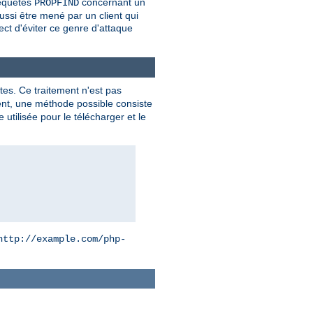
equêtes
concernant un
PROPFIND
ssi être mené par un client qui
ect d'éviter ce genre d'attaque
es. Ce traitement n'est pas
ient, une méthode possible consiste
utilisée pour le télécharger et le
http://example.com/php-