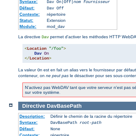
Syntaxe:
Dav On|Off|
nom fournisseur
Défaut:
Dav Off
Contexte:
répertoire
Statut:
Extension
Module:
mod_dav
La directive
permet d'activer les méthodes HTTP WebDAV
Dav
<
Location
"/foo"
>
Dav
On
</
Location
>
La valeur
est en fait un alias vers le fournisseur par défau
On
conteneur, on
ne peut pas
le désactiver pour ses sous-conte
N'activez pas WebDAV tant que votre serveur n'est pas sé
sur votre système.
Directive
DavBasePath
Description:
Définir le chemin de la racine du répertoire
Syntaxe:
DavBasePath
root-path
Défaut:
None
Contexte:
répertoire