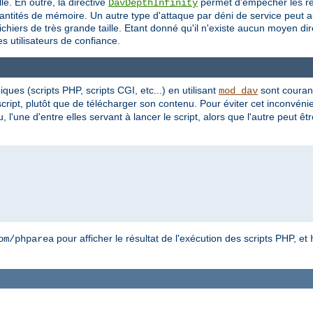
. En outre, la directive
permet d'empêcher les r
DavDepthInfinity
ntités de mémoire. Un autre type d'attaque par déni de service peut au
chiers de très grande taille. Etant donné qu'il n'existe aucun moyen dir
 utilisateurs de confiance.
ues (scripts PHP, scripts CGI, etc...) en utilisant
sont courant
mod_dav
script, plutôt que de télécharger son contenu. Pour éviter cet inconvén
ne d'entre elles servant à lancer le script, alors que l'autre peut être 
pour afficher le résultat de l'exécution des scripts PHP, et
om/phparea