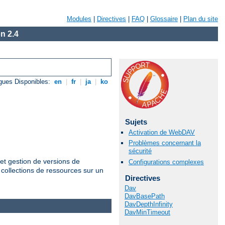
Modules
|
Directives
|
FAQ
|
Glossaire
|
Plan du site
n 2.4
gues Disponibles:
en
|
fr
|
ja
|
ko
Sujets
Activation de WebDAV
Problèmes concernant la
sécurité
et gestion de versions de
Configurations complexes
 collections de ressources sur un
Directives
Dav
DavBasePath
DavDepthInfinity
DavMinTimeout