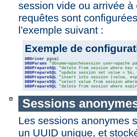
session vide ou arrivée à
requêtes sont configuré
l'exemple suivant :
Exemple de configura
DBDriver
DBDParams
"dbname=apachesession user=apache p
DBDPrepareSQL
"delete from session where key 
DBDPrepareSQL
"update session set value = %s,
DBDPrepareSQL
"insert into session (value, ex
DBDPrepareSQL
"select value from session wher
DBDPrepareSQL
"delete from session where expi
Sessions anonyme
Les sessions anonymes so
un UUID unique, et stock