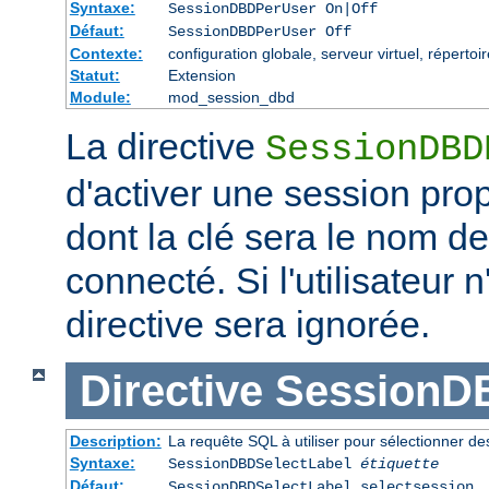
Syntaxe:
SessionDBDPerUser On|Off
Défaut:
SessionDBDPerUser Off
Contexte:
configuration globale, serveur virtuel, répertoi
Statut:
Extension
Module:
mod_session_dbd
La directive
SessionDBD
d'activer une session propr
dont la clé sera le nom de 
connecté. Si l'utilisateur 
directive sera ignorée.
Directive
SessionD
Description:
La requête SQL à utiliser pour sélectionner d
Syntaxe:
SessionDBDSelectLabel
étiquette
Défaut:
SessionDBDSelectLabel selectsession