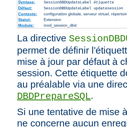
Syntaxe:
SessionDBDUpdateLabel
étiquette
Défaut:
SessionDBDUpdateLabel updatesession
Contexte:
configuration globale, serveur virtuel, répertoi
Statut:
Extension
Module:
mod_session_dbd
La directive
SessionDBD
permet de définir l'étiquet
mise à jour par défaut à 
session. Cette étiquette do
au préalable via une direc
.
DBDPrepareSQL
Si une tentative de mise 
ne concerne aucun enregis