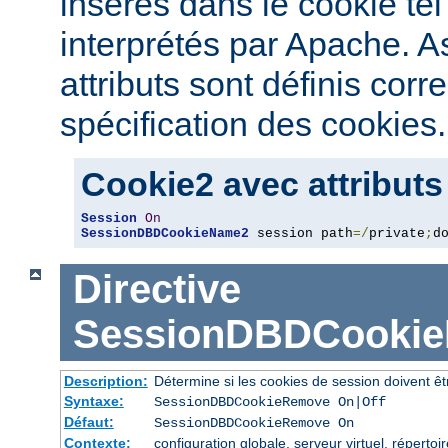
insérés dans le cookie tel
interprétés par Apache. 
attributs sont définis cor
spécification des cookies.
Cookie2 avec attributs
Session
On
SessionDBDCookieName2
 session path
=/
private
;
d
Directive
SessionDBDCooki
Description:
Détermine si les cookies de session doivent ê
Syntaxe:
SessionDBDCookieRemove On|Off
Défaut:
SessionDBDCookieRemove On
Contexte:
configuration globale, serveur virtuel, répertoi