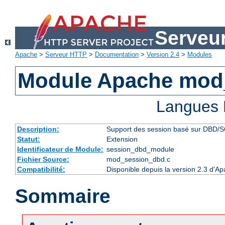
Serveu
Apache
>
Serveur HTTP
>
Documentation
>
Version 2.4
>
Modules
Module Apache mod
Langues 
Description:
Support des session basé sur DBD/
Statut:
Extension
Identificateur de Module:
session_dbd_module
Fichier Source:
mod_session_dbd.c
Compatibilité:
Disponible depuis la version 2.3 d'A
Sommaire