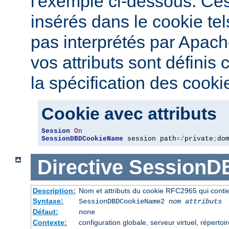
l'exemple ci-dessous. Ces 
insérés dans le cookie tel
pas interprétés par Apac
vos attributs sont définis
la spécification des cooki
Cookie avec attributs
Session
On
SessionDBDCookieName
 session path
=/
private
;
do
Directive
SessionD
Description:
Nom et attributs du cookie RFC2965 qui contien
Syntaxe:
SessionDBDCookieName2
nom
attributs
Défaut:
none
Contexte:
configuration globale, serveur virtuel, répertoi