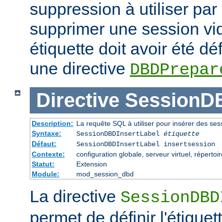
suppression à utiliser par
supprimer une session vid
étiquette doit avoir été dé
une directive
DBDPrepar
Directive
SessionDB
Description:
La requête SQL à utiliser pour insérer des se
Syntaxe:
SessionDBDInsertLabel
étiquette
Défaut:
SessionDBDInsertLabel insertsession
Contexte:
configuration globale, serveur virtuel, répertoi
Statut:
Extension
Module:
mod_session_dbd
La directive
SessionDBD
permet de définir l'étiquet