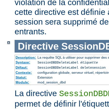
violation de la confidentiali
cette directive est définie
session sera supprimé d
entrants.
Directive
SessionD
Description:
La requête SQL à utiliser pour supprimer des
Syntaxe:
SessionDBDDeleteLabel
étiquette
Défaut:
SessionDBDDeleteLabel deletesession
Contexte:
configuration globale, serveur virtuel, répertoi
Statut:
Extension
Module:
mod_session_dbd
La directive
SessionDBD
permet de définir l'étiquet