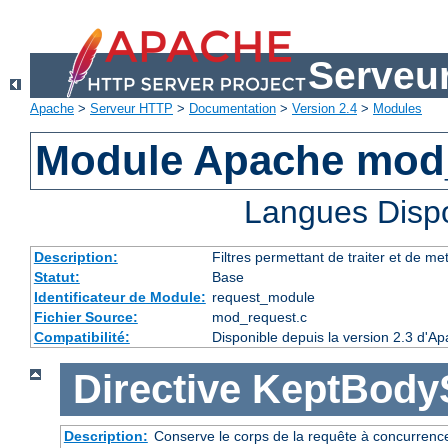
Serveu
Apache
>
Serveur HTTP
>
Documentation
>
Version 2.4
>
Modules
Module Apache mod
Langues Disp
Description:
Filtres permettant de traiter et de m
Statut:
Base
Identificateur de Module:
request_module
Fichier Source:
mod_request.c
Compatibilité:
Disponible depuis la version 2.3 d'A
Directive
KeptBody
Description:
Conserve le corps de la requête à concurrence 