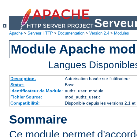
Serveu
Apache
>
Serveur HTTP
>
Documentation
>
Version 2.4
>
Modules
Module Apache mod
Langues Disponible
Description:
Autorisation basée sur l'utilisateur
Statut:
Base
Identificateur de Module:
authz_user_module
Fichier Source:
mod_authz_user.c
Compatibilité:
Disponible depuis les versions 2.1 e
Sommaire
Ce module permet d'accorde