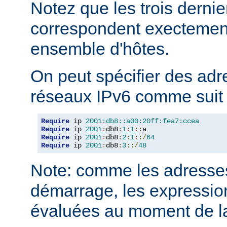
Notez que les trois derni
correspondent execteme
ensemble d'hôtes.
On peut spécifier des adr
réseaux IPv6 comme suit 
Require
 ip 
2001:db8::a00:20ff:fea7:ccea
Require
 ip 
2001
:
db8
:
1
:
1
::
Require
 ip 
2001
:
db8
:
2
:
1
::/
64
Require
 ip 
2001
:
db8
:
3
::/
48
Note: comme les adresses
démarrage, les expressio
évaluées au moment de la