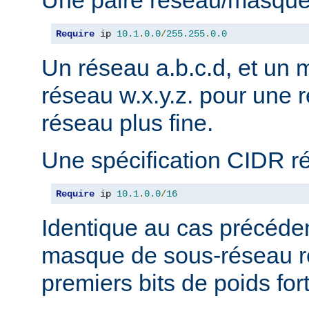
Une paire réseau/masque
Require
 ip 
10.1
.
0.0
/
255.255
.
0.0
Un réseau a.b.c.d, et un
réseau w.x.y.z. pour une r
réseau plus fine.
Une spécification CIDR r
Require
 ip 
10.1
.
0.0
/
16
Identique au cas précéden
masque de sous-réseau r
premiers bits de poids fort