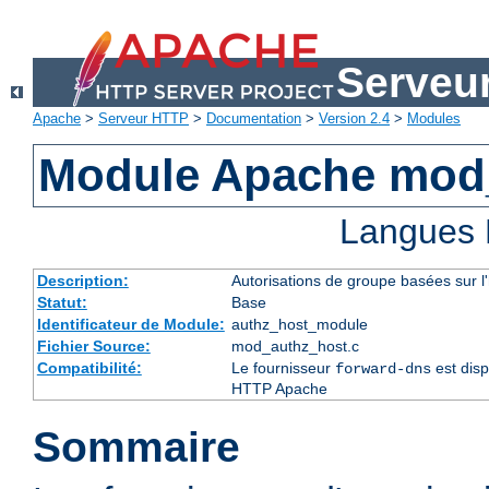
Serveu
Apache
>
Serveur HTTP
>
Documentation
>
Version 2.4
>
Modules
Module Apache mod
Langues 
Description:
Autorisations de groupe basées sur l
Statut:
Base
Identificateur de Module:
authz_host_module
Fichier Source:
mod_authz_host.c
Compatibilité:
Le fournisseur
est disp
forward-dns
HTTP Apache
Sommaire