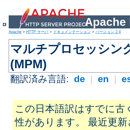
Apach
Apache
>
HTTP サーバ
>
ドキュメンテーション
>
バージョン 2.4
マルチプロセッシン
(MPM)
翻訳済み言語:
de
|
en
|
e
この日本語訳はすでに古
性があります。 最近更