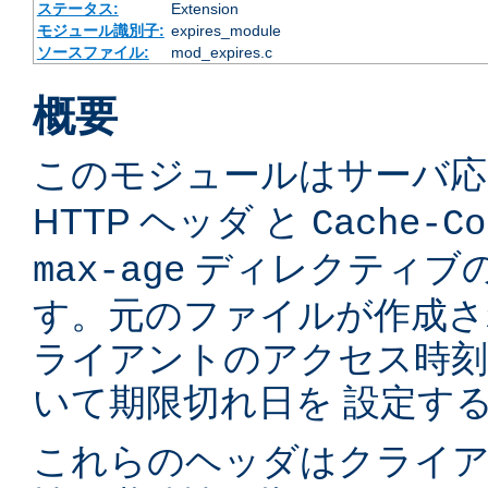
ステータス:
Extension
モジュール識別子:
expires_module
ソースファイル:
mod_expires.c
概要
このモジュールはサーバ
HTTP ヘッダ と
Cache-Co
ディレクティブの
max-age
す。元のファイルが作成さ
ライアントのアクセス時
いて期限切れ日を 設定す
これらのヘッダはクライア