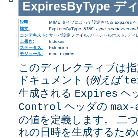
ExpiresByType
デ
説明:
MIME タイプによって設定される
ヘ
Expires
構文:
ExpiresByType
MIME-type
<code>second
コンテキスト:
サーバ設定ファイル, バーチャルホスト, ディレクトリ
上書き:
Indexes
ステータス:
Extension
モジュール:
mod_expires
このディレクティブは指
ドキュメント (
例えば
te
生成される
ヘ
Expires
ヘッダの
Control
max-
の値を定義します。 二
れの日時を生成するため