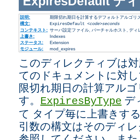
ExpiresDefault
ディ
説明:
期限切れ期日を計算するデフォルトアルゴリ
構文:
ExpiresDefault
<code>seconds
コンテキスト:
サーバ設定ファイル, バーチャルホスト, ディレクトリ
上書き:
Indexes
ステータス:
Extension
モジュール:
mod_expires
このディレクティブは対
てのドキュメントに対し
限切れ期日の計算アルゴ
す。
デ
ExpiresByType
て タイプ毎に上書きす
引数の構文はそのディレ
参照してください。また