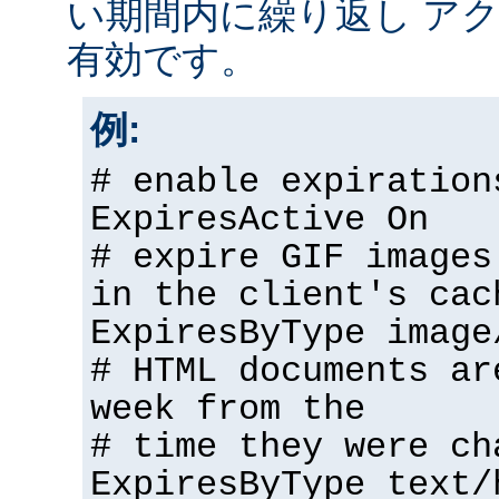
い期間内に繰り返し アク
有効です。
例:
# enable expiration
ExpiresActive On
# expire GIF images
in the client's cac
ExpiresByType image
# HTML documents ar
week from the
# time they were ch
ExpiresByType text/