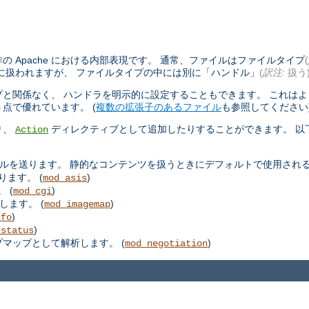
 Apache における内部表現です。 通常、ファイルはファイルタイプ
(
に扱われますが、 ファイルタイプの中には別に「ハンドル」
(
訳注:
扱う
と関係なく、 ハンドラを明示的に設定することもできます。 これは
点で優れています。 (
複数の拡張子のあるファイル
も参照してください
り、
ディレクティブとして追加したりすることができます。 以
Action
ルを送ります。 静的なコンテンツを扱うときにデフォルトで使用される
ります。 (
)
mod_asis
 (
)
mod_cgi
します。 (
)
mod_imagemap
)
nfo
)
_status
プマップとして解析します。 (
)
mod_negotiation