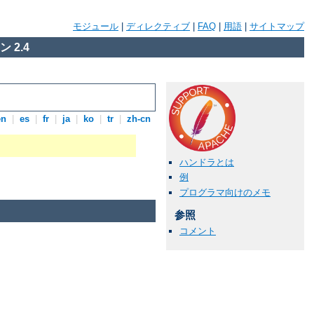
モジュール
|
ディレクティブ
|
FAQ
|
用語
|
サイトマップ
 2.4
en
|
es
|
fr
|
ja
|
ko
|
tr
|
zh-cn
ハンドラとは
例
プログラマ向けのメモ
参照
コメント