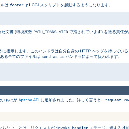
イルは
CGI スクリプトを起動するようになります。
footer.pl
た文書 (環境変数
で指されています) を送る責任
PATH_TRANSLATED
に指示します。このハンドラは自分自身の HTTP ヘッダを持ってい
ある全てのファイルは
ハンドラによって扱われます。
send-as-is
ないものが
Apache API
に追加されました。詳しく言うと、
request_re
ならないことは、リクエストが
ステージに達する以
invoke_handler