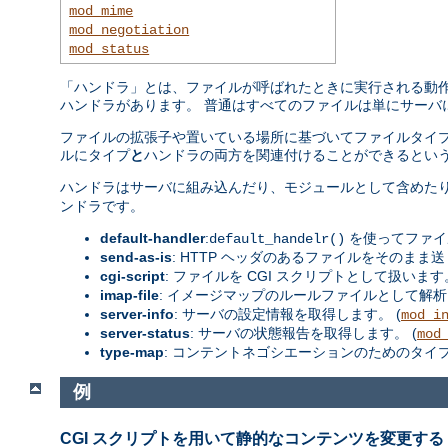
mod_mime
mod_negotiation
mod_status
「ハンドラ」とは、ファイルが呼ばれたときに実行される動作の
ハンドラがあります。 普通はすべてのファイルは単にサーバ
ファイルの拡張子や置いている場所に基づいてファイルタイプ
ルにタイプ
と
ハンドラの両方を関連付けることができるという
ハンドラはサーバに組み込んだり、モジュールとして含めた
ンドラです。
default-handler
:
を使ってファイ
default_handelr()
send-as-is
: HTTP ヘッダのあるファイルをそのまま送
cgi-script
: ファイルを CGI スクリプトとして扱います。
imap-file
: イメージマップのルールファイルとして解析
server-info
: サーバの設定情報を取得します。 (
mod_i
server-status
: サーバの状態報告を取得します。 (
mod
type-map
: コンテントネゴシエーションのためのタイ
例
CGI スクリプトを用いて静的なコンテンツを変更する