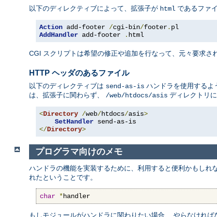
以下のディレクティブによって、拡張子が
であるファ
html
Action
 add-footer 
/
cgi-bin
/
footer
.
AddHandler
 add-footer 
.
html
CGI スクリプトは希望の修正や追加を行なって、元々要求され
HTTP ヘッダのあるファイル
以下のディレクティブは
ハンドラを使用するよう
send-as-is
は、拡張子に関わらず、
ディレクトリに
/web/htdocs/asis
<
Directory
/
web
/
htdocs
/
asis
>
SetHandler
</
Directory
>
プログラマ向けのメモ
ハンドラの機能を実装するために、利用すると便利かもしれ
れたということです。
char
*
handler
もしモジュールがハンドラに関わりたい場合、 やらなければ