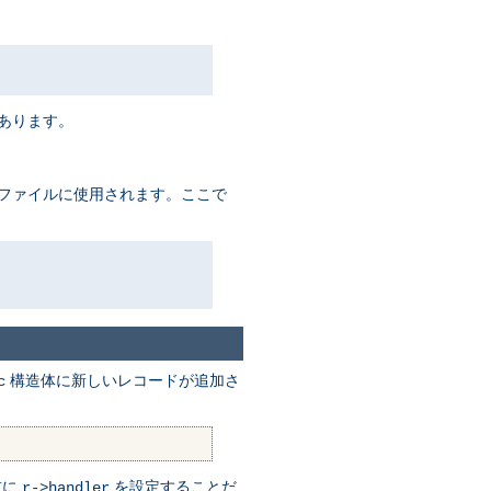
があります。
るファイルに使用されます。ここで
構造体に新しいレコードが追加さ
c
前に
を設定することだ
r->handler