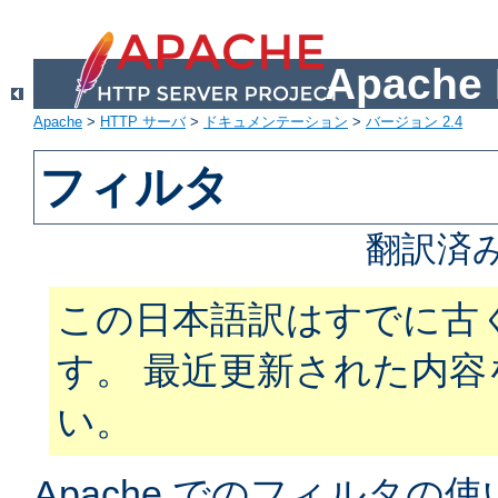
Apach
Apache
>
HTTP サーバ
>
ドキュメンテーション
>
バージョン 2.4
フィルタ
翻訳済
この日本語訳はすでに古
す。 最近更新された内
い。
Apache でのフィルタ