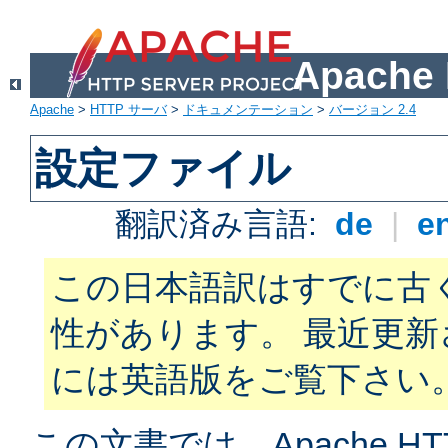
Apach
Apache
>
HTTP サーバ
>
ドキュメンテーション
>
バージョン 2.4
設定ファイル
翻訳済み言語:
de
|
e
この日本語訳はすでに古
性があります。 最近更
には英語版をご覧下さい
この文書では、Apache H