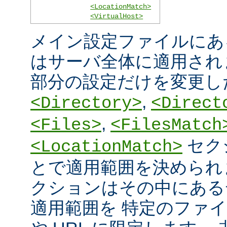
<LocationMatch>
<VirtualHost>
メイン設定ファイルにあ
はサーバ全体に適用され
部分の設定だけを変更し
,
<Directory>
<Direct
,
<Files>
<FilesMatch
セク
<LocationMatch>
とで適用範囲を決められ
クションはその中にある
適用範囲を 特定のファ